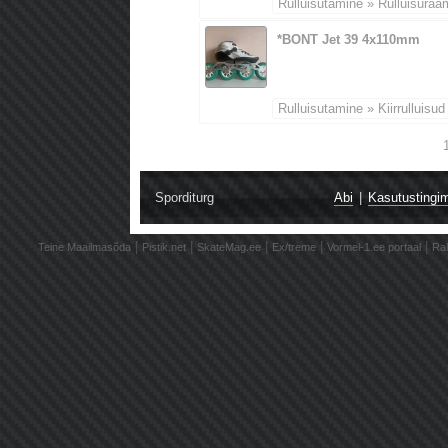
Rulluisutamine » Rulluisuraa
*BONT Jet 39 4x110mm
Rulluisutamine » Kiirrulluisud
Sporditurg
Abi
|
Kasutustingi
|
|
|
|
|
Teine Maailmasõda
Pistik.net
SkateMag.ee
Ex/treme
Vormel-1.ee portaal
Ral