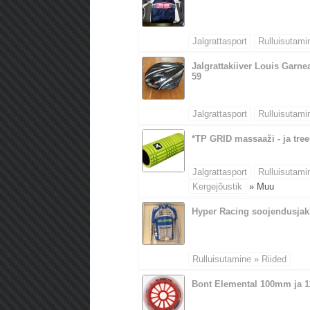
Jalgrattasport
Rulluisutami
Jalgrattakiiver Louis Garne
59
Jalgrattasport
Rulluisutami
*TP GRID massaaži - ja tree
Jalgrattasport
Rulluisutami
Kergejõustik
» Muu
Hyper Racing soojendusjak
Rulluisutamine » Riided
Bont Elemental 100mm ja