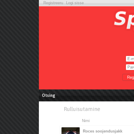
Registreeru
Logi sisse
Reg
Otsing
Rulluisutamine
Nimi
Roces soojendusjakk