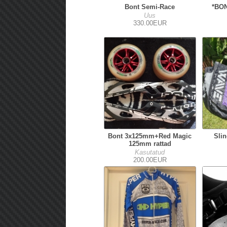
Bont Semi-Race
*BON
Uus
330.00EUR
Bont 3x125mm+Red Magic
Sli
125mm rattad
Kasutatud
200.00EUR