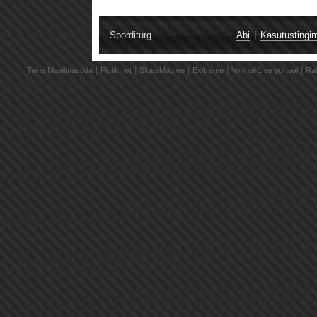
Sporditurg
Abi
|
Kasutustingi
|
|
|
|
|
Teine Maailmasõda
Pistik.net
SkateMag.ee
Ex/treme
Vormel-1.ee portaal
Ral