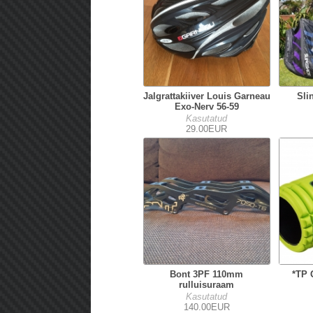
Jalgrattakiiver Louis Garneau
Sli
Exo-Nerv 56-59
Kasutatud
29.00EUR
Bont 3PF 110mm
*TP 
rulluisuraam
Kasutatud
140.00EUR