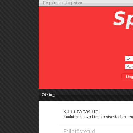
Registreeru
Logi sisse
Reg
Otsing
Kuuluta tasuta
Kuulutusi saavad tasuta sisestada nii era-
Esiletõstetud