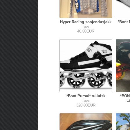
Hyper Racing soojendusjakk
*Bont 
Uus
40.00EUR
*Bont Pursuit rulluisk
*BON
1
Uus
320.00EUR