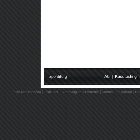
Sporditurg
Abi
|
Kasutustingi
|
|
|
|
|
Teine Maailmasõda
Pistik.net
SkateMag.ee
Ex/treme
Vormel-1.ee portaal
Ral