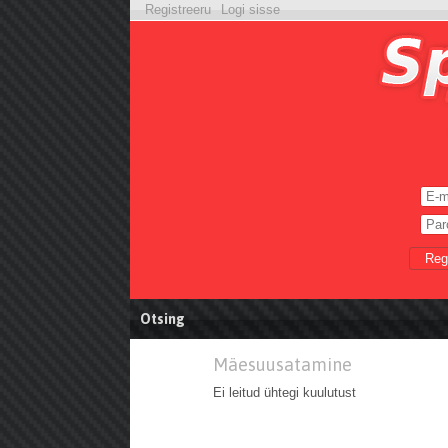
Registreeru
Logi sisse
Reg
Otsing
Mäesuusatamine
Ei leitud ühtegi kuulutust