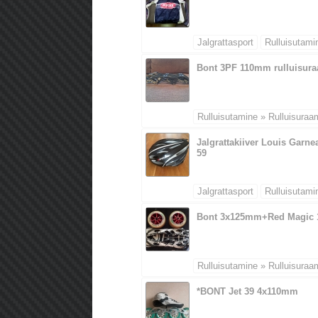
Jalgrattasport
Rulluisutami
Bont 3PF 110mm rulluisur
Rulluisutamine » Rulluisuraa
Jalgrattakiiver Louis Garne
59
Jalgrattasport
Rulluisutami
Bont 3x125mm+Red Magic 
Rulluisutamine » Rulluisuraa
*BONT Jet 39 4x110mm