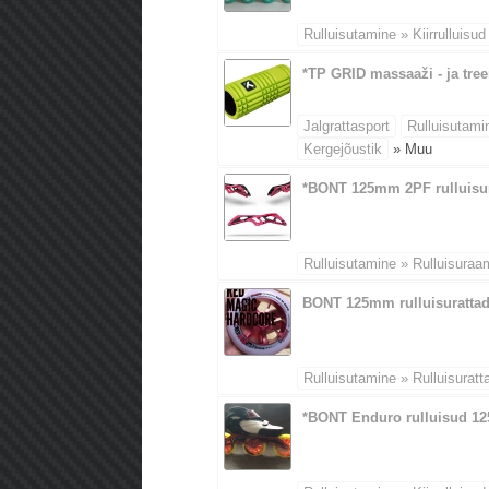
Rulluisutamine » Kiirrulluisud
*TP GRID massaaži - ja tree
Jalgrattasport
Rulluisutami
Kergejõustik
» Muu
*BONT 125mm 2PF rulluis
Rulluisutamine » Rulluisuraa
BONT 125mm rulluisuratta
Rulluisutamine » Rulluisuratt
*BONT Enduro rulluisud 1