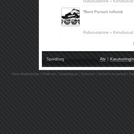
Rulluisutamine » Kiirrulluisud
*Bont Pursuit rulluisk
Rulluisutamine » Kiirrulluisud
Sporditurg
Abi
|
Kasutustingi
|
|
|
|
|
Teine Maailmasõda
Pistik.net
SkateMag.ee
Ex/treme
Vormel-1.ee portaal
Ral