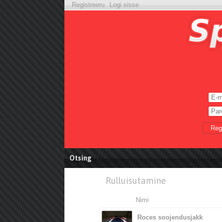
Registreeru
Logi sisse
Reg
Otsing
Rulluisutamine
Nimi
Roces soojendusjakk