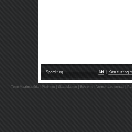
Sporditurg
Abi
|
Kasutustingi
|
|
|
|
|
Teine Maailmasõda
Pistik.net
SkateMag.ee
Ex/treme
Vormel-1.ee portaal
Ral