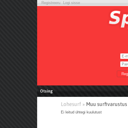
Registreeru
Logi sisse
Reg
Otsing
Lohesurf »
Muu surfivarustus
Ei leitud ühtegi kuulutust