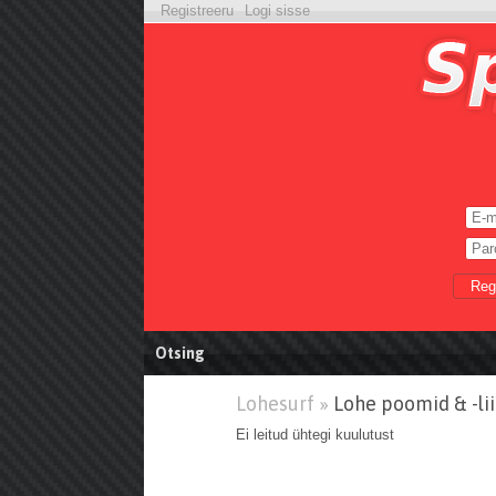
Registreeru
Logi sisse
Reg
Otsing
Lohesurf »
Lohe poomid & -lii
Ei leitud ühtegi kuulutust