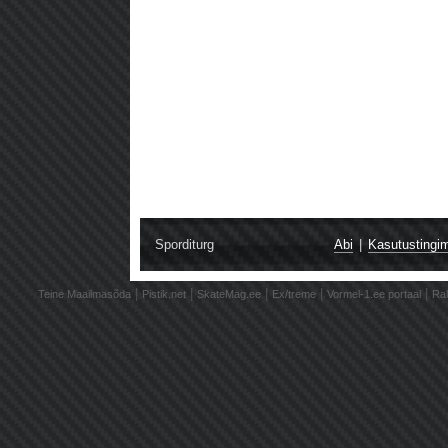
Sporditurg
Abi
|
Kasutustingi
|
|
|
|
|
Teine Maailmasõda
Pistik.net
SkateMag.ee
Ex/treme
Vormel-1.ee portaal
Ral