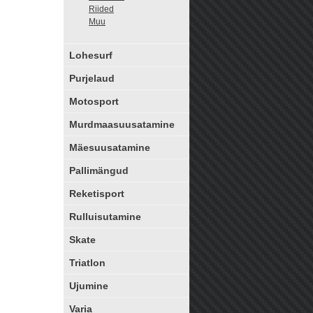
Riided
Muu
Lohesurf
Purjelaud
Motosport
Murdmaasuusatamine
Mäesuusatamine
Pallimängud
Reketisport
Rulluisutamine
Skate
Triatlon
Ujumine
Varia