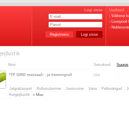
Logi sisse
Uudised
›
Väikese ka
›
Liverpooli
›
Noblessner
Registreeru
Logi sisse
gejõustik
Nimi
Seisukord
Suurus
*TP GRID massaaži - ja treeningrull
Uus
-
Jalgrattasport
Rulluisutamine
Jooksmine
Varia
Pallimängud
J
Kergejõustik
» Muu