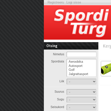
Registreeru
Logi sisse
Ker
Otsing
Nimetus
Spordiala
Liik
Suurus
Sugu
Seisukord