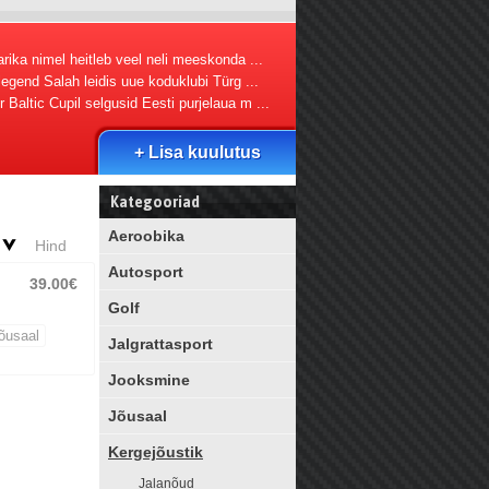
rika nimel heitleb veel neli meeskonda ...
 legend Salah leidis uue koduklubi Türg ...
 Baltic Cupil selgusid Eesti purjelaua m ...
+ Lisa kuulutus
Kategooriad
Aeroobika
Hind
Autosport
39.00€
Golf
õusaal
Jalgrattasport
Jooksmine
Jõusaal
Kergejõustik
Jalanõud