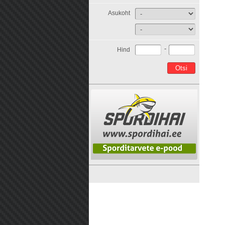
Asukoht
-
Hind
Otsi