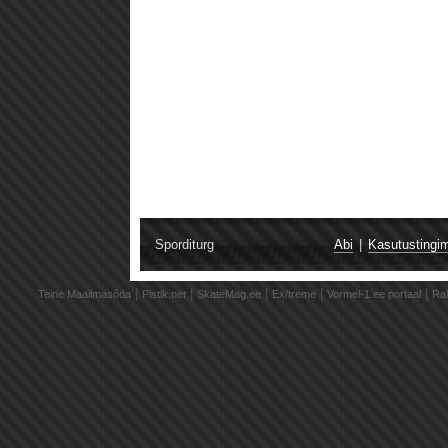
Sporditurg
Abi
|
Kasutustingi
|
|
|
|
|
Teine Maailmasõda
Pistik.net
SkateMag.ee
Ex/treme
Vormel-1.ee portaal
Ral