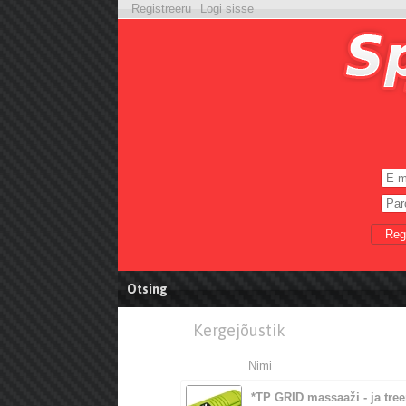
Registreeru
Logi sisse
Reg
Otsing
Kergejõustik
Nimi
*TP GRID massaaži - ja tree