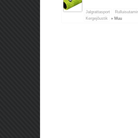
Jalgrattasport
Rulluisutami
Kergejõustik
» Muu