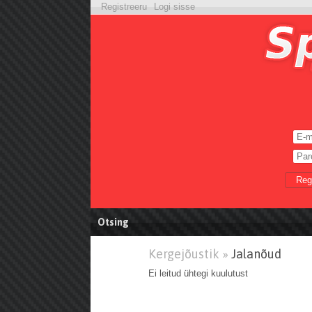
Registreeru
Logi sisse
Reg
Otsing
Kergejõustik »
Jalanõud
Ei leitud ühtegi kuulutust