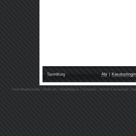
Sporditurg
Abi
|
Kasutustingi
|
|
|
|
|
Teine Maailmasõda
Pistik.net
SkateMag.ee
Ex/treme
Vormel-1.ee portaal
Ral