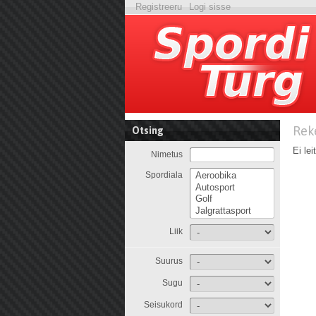
Registreeru
Logi sisse
Rek
Otsing
Ei lei
Nimetus
Spordiala
Liik
Suurus
Sugu
Seisukord