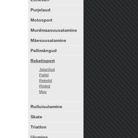
Purjelaud
Motosport
Murdmaasuusatamine
Mäesuusatamine
Pallimängud
Reketisport
Jalanõud
Pallid
Reketid
Riided
Muu
Rulluisutamine
Skate
Triatlon
Ujumine