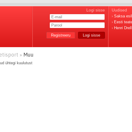
Logi sisse
Uudised
›
Saksa esili
›
Eesti teat
›
Henri Drel
Registreeru
Logi sisse
etisport »
Muu
tud ühtegi kuulutust