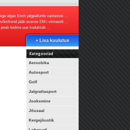
iga algas Eesti jalgpallurite vastassei ...
evõistkond jääb avavee EM-i viimaselt ...
l peab leidma uue koduklubi ...
+ Lisa kuulutus
Kategooriad
Aeroobika
Autosport
Golf
Jalgrattasport
Jooksmine
Jõusaal
Kergejõustik
Lohesurf