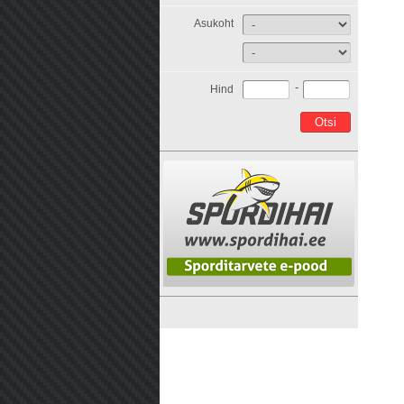
Asukoht
-
Hind
Otsi