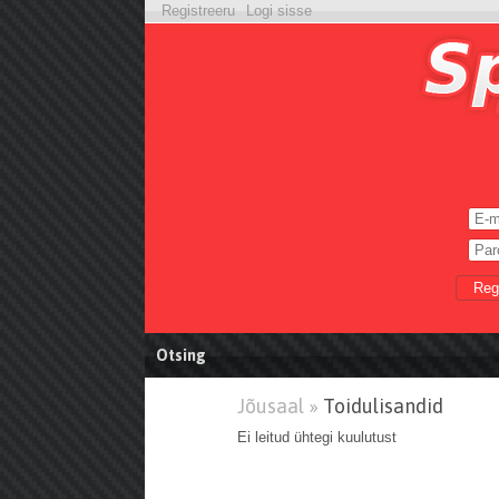
Registreeru
Logi sisse
Reg
Otsing
Jõusaal »
Toidulisandid
Ei leitud ühtegi kuulutust