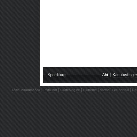
Sporditurg
Abi
|
Kasutustingi
|
|
|
|
|
Teine Maailmasõda
Pistik.net
SkateMag.ee
Ex/treme
Vormel-1.ee portaal
Ral