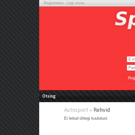
Registreeru
Logi sisse
Reg
Otsing
Autosport »
Rehvid
Ei leitud ühtegi kuulutust