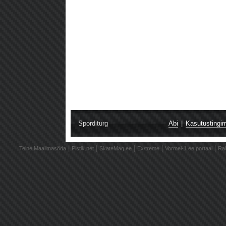
Sporditurg
Abi
|
Kasutustingi
|
|
|
|
|
Teine Maailmasõda
Pistik.net
SkateMag.ee
Ex/treme
Vormel-1.ee portaal
Ral