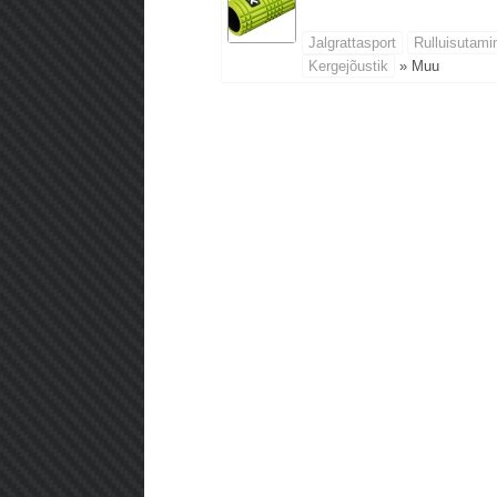
Jalgrattasport
Rulluisutami
Kergejõustik
» Muu