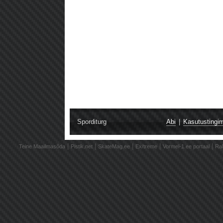
Sporditurg
Abi
|
Kasutustingi
|
|
|
|
|
Teine Maailmasõda
Pistik.net
SkateMag.ee
Ex/treme
Vormel-1.ee portaal
Ral