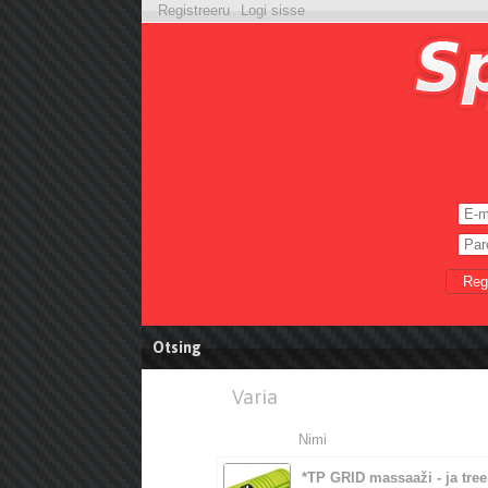
Registreeru
Logi sisse
Reg
Otsing
Varia
Nimi
*TP GRID massaaži - ja tree